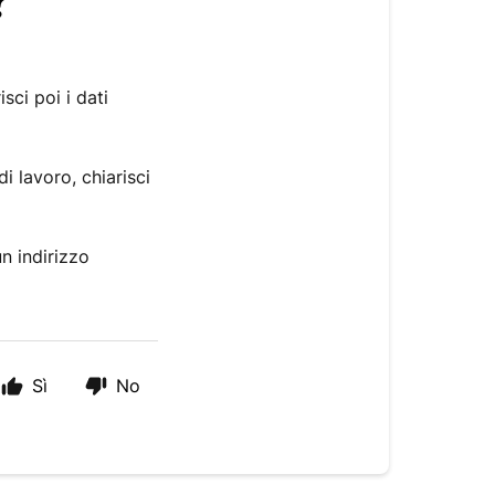
?
sci poi i dati
 lavoro, chiarisci
un indirizzo
Sì
No