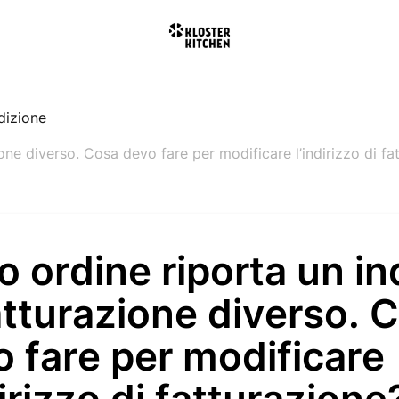
dizione
zione diverso. Cosa devo fare per modificare l’indirizzo di fa
io ordine riporta un in
atturazione diverso. 
 fare per modificare