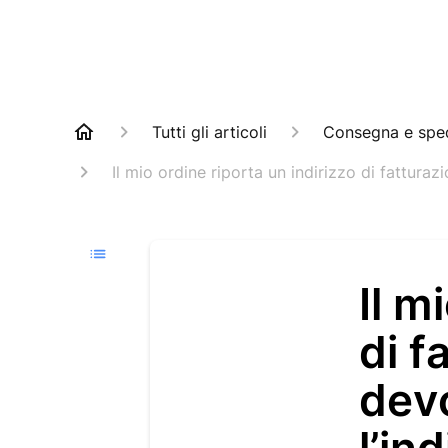
Tutti gli articoli
Consegna e spe
Il mio ordine riporta un indirizzo di fattura
Il m
di f
devo