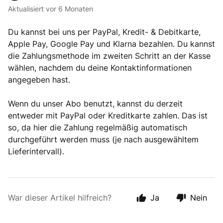
Aktualisiert
vor 6 Monaten
Du kannst bei uns per PayPal, Kredit- & Debitkarte,
Apple Pay, Google Pay und Klarna bezahlen. Du kannst
die Zahlungsmethode im zweiten Schritt an der Kasse
wählen, nachdem du deine Kontaktinformationen
angegeben hast.
Wenn du unser Abo benutzt, kannst du derzeit
entweder mit PayPal oder Kreditkarte zahlen. Das ist
so, da hier die Zahlung regelmäßig automatisch
durchgeführt werden muss (je nach ausgewähltem
Lieferintervall).
War dieser Artikel hilfreich?
Ja
Nein