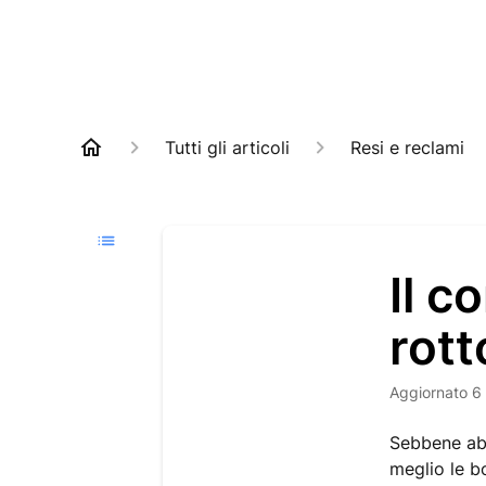
Tutti gli articoli
Resi e reclami
Il c
rott
Aggiornato
6
Sebbene abb
meglio le bo