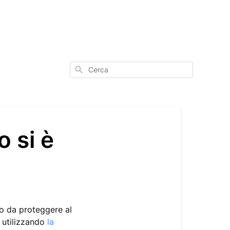
Cerca
o si è
do da proteggere al
i utilizzando
la