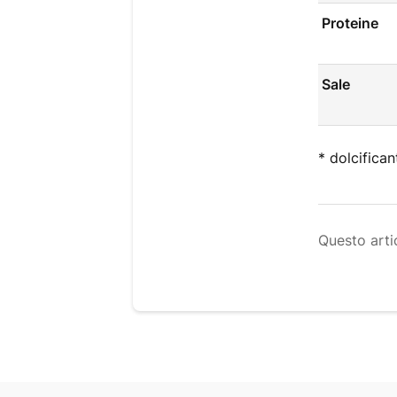
Proteine
Sale
* dolcifica
Questo artic