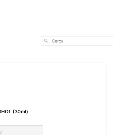
Cerca
SHOT (30ml)
J