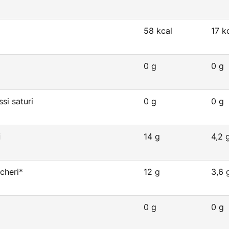
58 kcal
17 k
0 g
0 g
ssi saturi
0 g
0 g
i
14 g
4,2 
ccheri*
12 g
3,6 
0 g
0 g