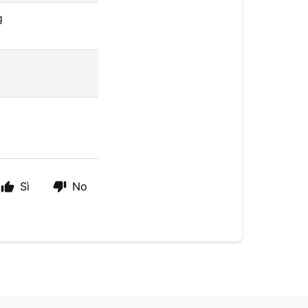
g
Sì
No