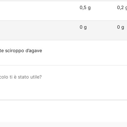
0,5 g
0,2 
0 g
0 g
nte sciroppo d’agave
olo ti è stato utile?