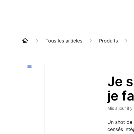
Tous les articles
Produits
Je s
je f
Mis à jour
il 
Un shot de 
censés inté