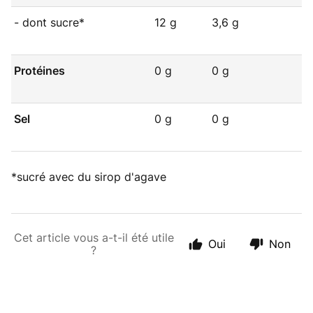
- dont sucre*
12 g
3,6 g
Protéines
0 g
0 g
Sel
0 g
0 g
*sucré avec du sirop d'agave
Cet article vous a-t-il été utile
Oui
Non
?