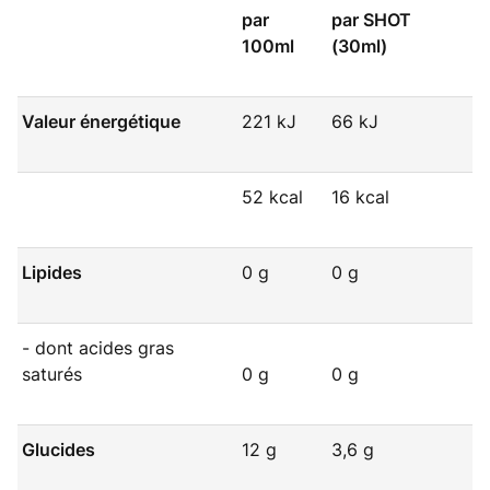
par
par SHOT
100ml
(30ml)
Valeur énergétique
221 kJ
66 kJ
52 kcal
16 kcal
Lipides
0 g
0 g
- dont acides gras
saturés
0 g
0 g
Glucides
12 g
3,6 g