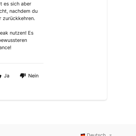
t es sich aber
icht, nachdem du
r zurückkehren.
reak nutzen! Es
 bewussteren
hance!
Ja
Nein
Deutsch