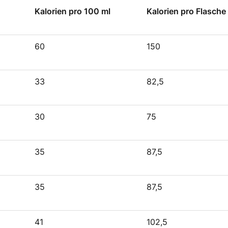
Kalorien pro 100 ml
Kalorien pro Flasche
60
150
33
82,5
30
75
35
87,5
35
87,5
41
102,5