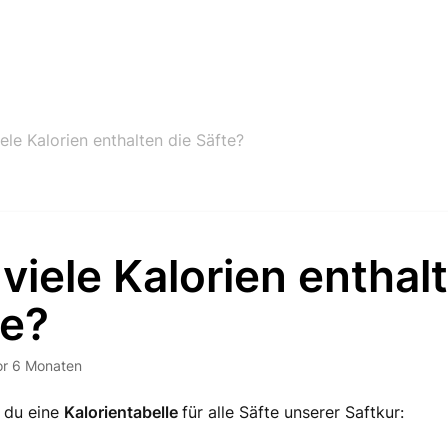
ele Kalorien enthalten die Säfte?
viele Kalorien enthal
te?
or 6 Monaten
t du eine
Kalorientabelle
für alle Säfte unserer Saftkur: