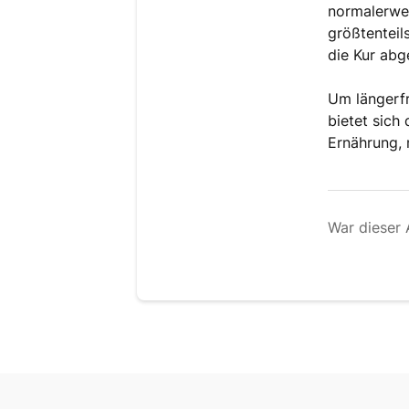
normalerwei
größtenteil
die Kur abg
Um längerfr
bietet sich
Ernährung,
War dieser A