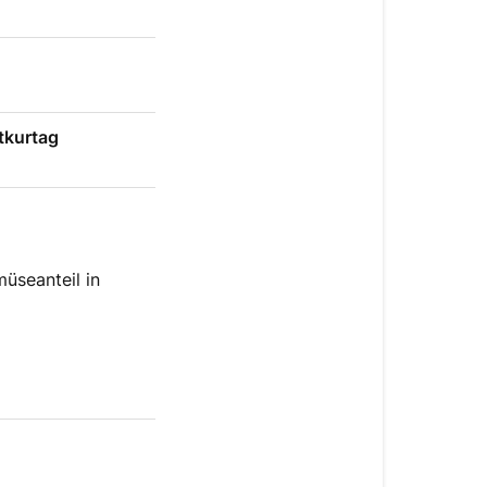
ftkurtag
üseanteil in