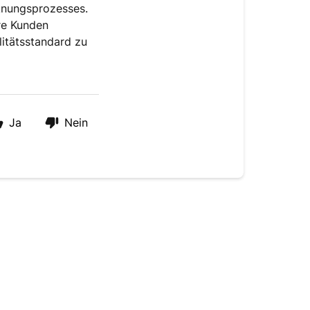
cknungsprozesses.
ere Kunden
litätsstandard zu
Ja
Nein