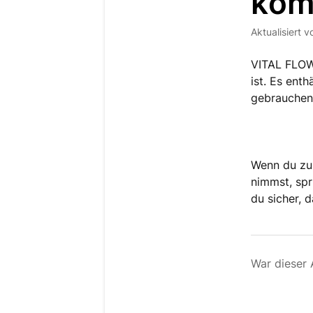
kom
Aktualisiert
v
VITAL FLOW 
ist. Es ent
gebrauchen 
Wenn du zu
nimmst, spr
du sicher, 
War dieser A